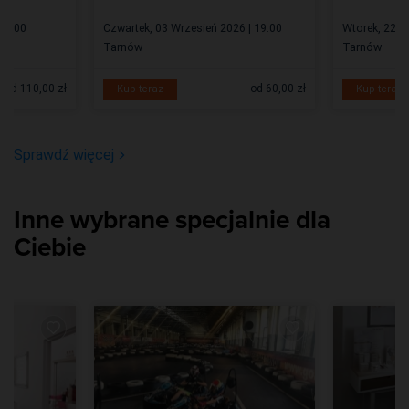
 19:00
Czwartek, 03 Wrzesień 2026 | 19:00
Wtorek, 22 W
Tarnów
Tarnów
od 110,00 zł
od 60,00 zł
Kup teraz
Kup teraz
Sprawdź więcej
Inne wybrane specjalnie dla
Ciebie