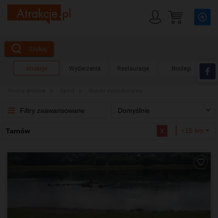
Szukaj
Atrakcje
Wydarzenia
Restauracje
Noclegi
Strona główna
Sport
Wyniki wyszukiwania
Filtry zaawansowane
Domyślnie
x
+15 km
Tarnów