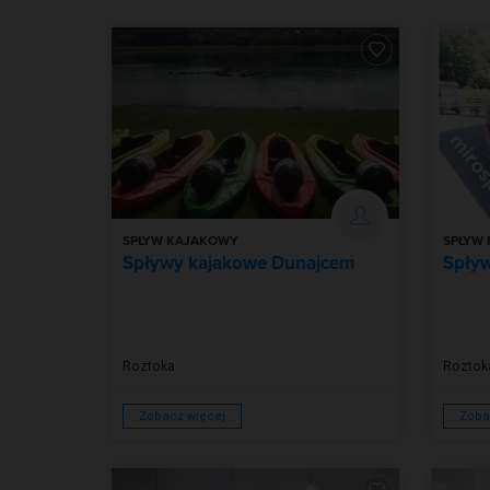
SPŁYW KAJAKOWY
SPŁYW
Spływy kajakowe Dunajcem
Spły
Roztoka
Roztok
Zobacz więcej
Zoba