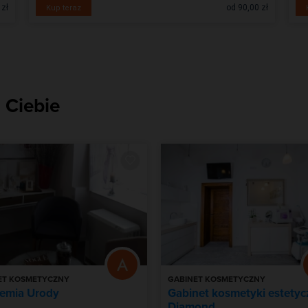
 zł
od 90,00 zł
Kup teraz
 Ciebie
ET KOSMETYCZNY
GABINET KOSMETYCZNY
emia Urody
Gabinet kosmetyki estetyc
Diamond