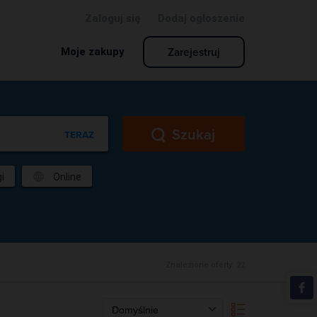
Zaloguj się
Dodaj ogłoszenie
Zarejestruj
Moje zakupy
Szukaj
TERAZ
i
Online
Znalezione oferty:
22
Domyślnie