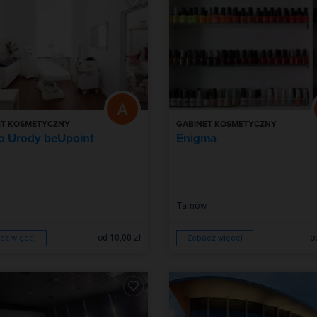
ET KOSMETYCZNY
GABINET KOSMETYCZNY
o Urody beUpoint
Enigma
Tarnów
od 10,00 zł
o
cz więcej
Zobacz więcej