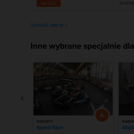
od 110,00 zł
od 60,00
Kup teraz
Sprawdź więcej
Inne wybrane specjalnie dla
GOKARTY
GABIN
ria
Speed Race
Akad