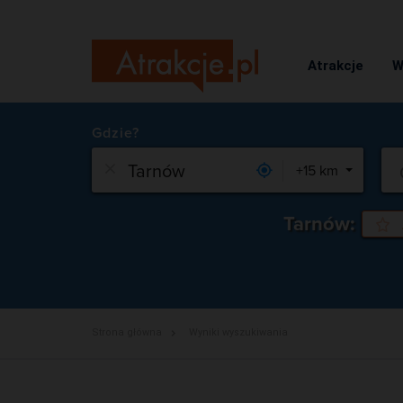
Atrakcje
W
Gdzie?
+15 km
Tarnów:
Strona główna
Wyniki wyszukiwania