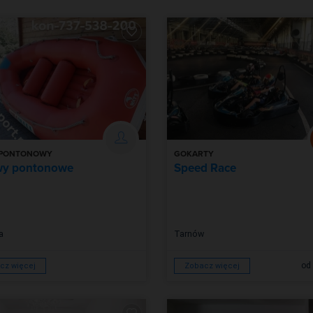
 PONTONOWY
GOKARTY
wy pontonowe
Speed Race
a
Tarnów
od 
cz więcej
Zobacz więcej