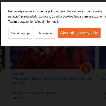
Na naszej stronie stosujemy pliki cookies. Korzystanie z bez zmiany
ustawień przeglądarki oznacza, że pliki cookies będą zamieszczane na
Twoim urządzeniu.
Więcej informacji
.
Akceptuję wszystkie
Nie akceptuję
Ustawienia
KONCERT
KA
Muzyczne Show Roku: od Wiednia do Rio de
Ka
Janeiro
Wtorek, 22 Wrzesień 2026 | 19:00
Pią
Tarnów
Ta