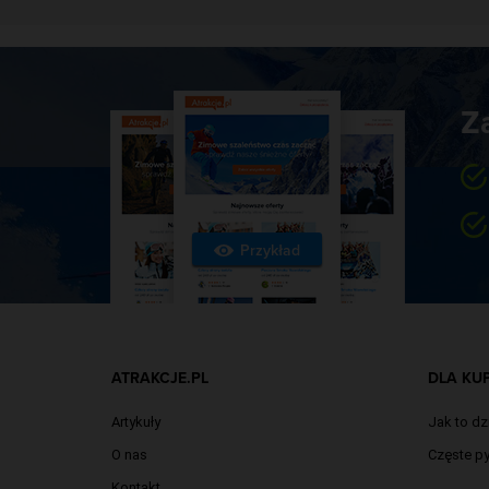
Z
Przykład
ATRAKCJE.PL
DLA KU
Artykuły
Jak to dz
O nas
Częste py
Kontakt