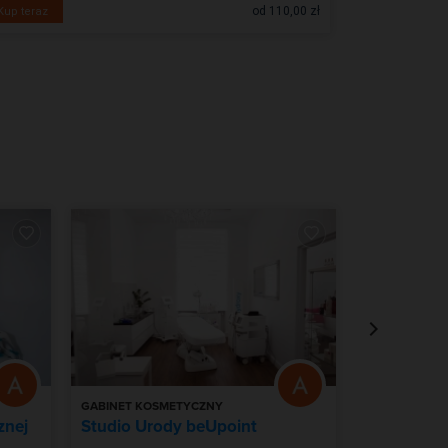
od 110,00 zł
Kup teraz
Kup teraz
GABINET KOSMETYCZNY
GABINET KO
znej
Studio Urody beUpoint
Enigma